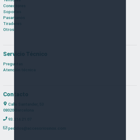
Conectores
Soportes
Pasamanos
Tiradores
Otros
Servicio Técnico
Preguntas
Atención técnica
Contacto
Calle Santander, 53
08020 Barcelona
93.314.21.07
pedidos@accesoriosinox.com