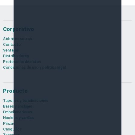
Corporativo
Sobre nosotros
Contacto
Ventajas
Distribuidores
Protección de datos
Condiciones de uso y política legal
Producto
Tapones y terminaciones
Bases y anclajes
Embellecedores
Núcleos y varillas
Pinzas
Casquillos
Tensores