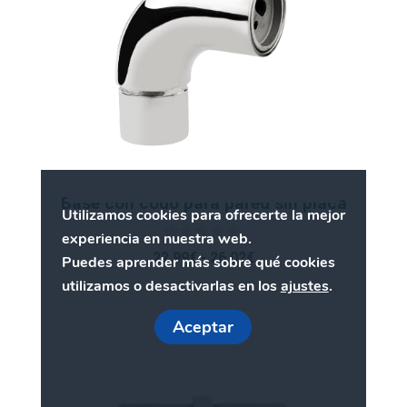
variantes.
Las
opciones
se
pueden
elegir
en
la
Base con codo para pared sin placa
Utilizamos cookies para ofrecerte la mejor
página
experiencia en nuestra web.
de
0
Rango
22,99
€
-
26,02
€
Puedes aprender más sobre qué cookies
d
producto
de
e
utilizamos o desactivarlas en los
ajustes
.
5
precios:
desde
Este
Aceptar
22,99€
producto
hasta
tiene
26,02€
múltiples