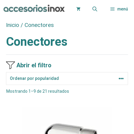
Saltar
menú
al
contenido
Inicio
/ Conectores
Conectores
Abrir el filtro
Ordenado
Mostrando 1–9 de 21 resultados
por
popularidad
Este
producto
tiene