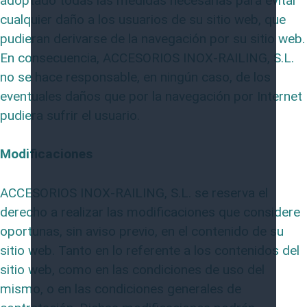
adoptado todas las medidas necesarias para evitar
cualquier daño a los usuarios de su sitio web, que
pudieran derivarse de la navegación por su sitio web.
En consecuencia, ACCESORIOS INOX-RAILING, S.L.
no se hace responsable, en ningún caso, de los
eventuales daños que por la navegación por Internet
pudiera sufrir el usuario.
Modificaciones
ACCESORIOS INOX-RAILING, S.L. se reserva el
derecho a realizar las modificaciones que considere
oportunas, sin aviso previo, en el contenido de su
sitio web. Tanto en lo referente a los contenidos del
sitio web, como en las condiciones de uso del
mismo, o en las condiciones generales de