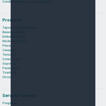
Condiciones de uso y política legal
Producto
Tapones y terminaciones
Bases y anclajes
Embellecedores
Núcleos y varillas
Pinzas
Casquillos
Tensores
Conectores
Soportes
Pasamanos
Tiradores
Otros
Servicio Técnico
Preguntas