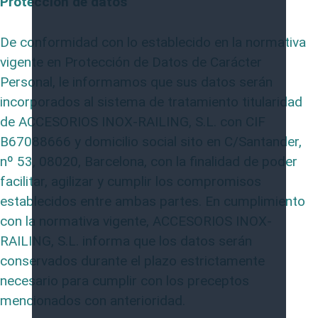
Protección de datos
De conformidad con lo establecido en la normativa
vigente en Protección de Datos de Carácter
Personal, le informamos que sus datos serán
incorporados al sistema de tratamiento titularidad
de ACCESORIOS INOX-RAILING, S.L. con CIF
B67088666 y domicilio social sito en C/Santander,
nº 53, 08020, Barcelona, con la finalidad de poder
facilitar, agilizar y cumplir los compromisos
establecidos entre ambas partes. En cumplimiento
con la normativa vigente, ACCESORIOS INOX-
RAILING, S.L. informa que los datos serán
conservados durante el plazo estrictamente
necesario para cumplir con los preceptos
mencionados con anterioridad.