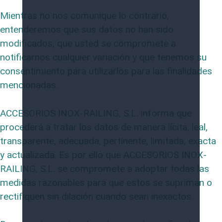
Mientras no nos comunique lo contrario,
entenderemos que sus datos no han sido
modificados, que usted se compromete a
notificarnos cualquier variación y que tenemos su
consentimiento para utilizarlos para las finalidades
mencionadas.
ACCESORIOS INOX-RAILING, S.L. informa que
procederá a tratar los datos de manera lícita, leal,
transparente, adecuada, pertinente, limitada, exacta
y actualizada. Es por ello que ACCESORIOS INOX-
RAILING, S.L. se compromete a adoptar todas las
medidas razonables para que estos se supriman o
rectifiquen sin dilación cuando sean inexactos.