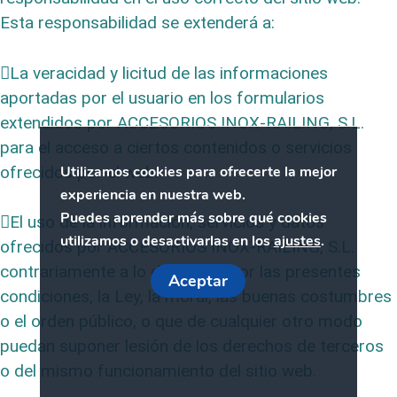
Esta responsabilidad se extenderá a:
La veracidad y licitud de las informaciones
aportadas por el usuario en los formularios
extendidos por ACCESORIOS INOX-RAILING, S.L.
para el acceso a ciertos contenidos o servicios
ofrecidos por el web.
Utilizamos cookies para ofrecerte la mejor
experiencia en nuestra web.
Puedes aprender más sobre qué cookies
El uso de la información, servicios y datos
utilizamos o desactivarlas en los
ajustes
.
ofrecidos por ACCESORIOS INOX-RAILING, S.L.
contrariamente a lo dispuesto por las presentes
Aceptar
condiciones, la Ley, la moral, las buenas costumbres
o el orden público, o que de cualquier otro modo
puedan suponer lesión de los derechos de terceros
o del mismo funcionamiento del sitio web.