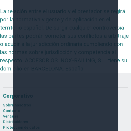
La relación entre el usuario y el prestador se regirá
por la normativa vigente y de aplicación en el
territorio español. De surgir cualquier controversia
las partes podrán someter sus conflictos a arbitraje
o acudir a la jurisdicción ordinaria cumpliendo con
las normas sobre jurisdicción y competencia al
respecto. ACCESORIOS INOX-RAILING, S.L. tiene su
domicilio en BARCELONA, España.
Corporativo
Sobre nosotros
Contacto
Ventajas
Distribuidores
Protección de datos