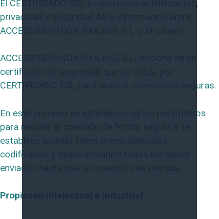
El CERTIFICADO SSL proporciona autenticación,
privacidad y seguridad de la información entre
ACCESORIOS INOX-RAILING, S.L. y el usuario.
ACCESORIOS INOX-RAILING, S.L. dispone de un
certificado de seguridad que se utiliza por
CERTIFICADO SSL para realizar conexiones seguras.
En este proceso se establecen varios parámetros
para realizar la conexión de forma segura y se
establece usando llaves preestablecidas,
codificando y descodificando todos los datos
enviados hasta que la conexión sea cerrada.
Propiedad intelectual e industrial