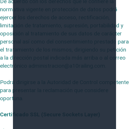
De acuerdo con los derechos que le confiere la
normativa vigente en protección de datos podrá
ejercer los derechos de acceso, rectificación,
limitación de tratamiento, supresión, portabilidad y
oposición al tratamiento de sus datos de carácter
personal así como del consentimiento prestado para
el tratamiento de los mismos, dirigiendo su petición
a la dirección postal indicada más arriba o al correo
electrónico administracion@a10railing.com.
Podrá dirigirse a la Autoridad de Control competente
para presentar la reclamación que considere
oportuna.
Certificado SSL (Secure Sockets Layer)