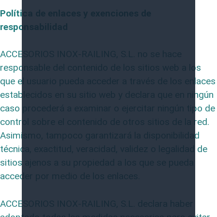
Política de enlaces y exenciones de
responsabilidad
ACCESORIOS INOX-RAILING, S.L. no se hace
responsable del contenido de los sitios web a los
que el usuario pueda acceder a través de los enlaces
establecidos en su sitio web y declara que en ningún
caso procederá a examinar o ejercitar ningún tipo de
control sobre el contenido de otros sitios de la red.
Asimismo, tampoco garantizará la disponibilidad
técnica, exactitud, veracidad, validez o legalidad de
sitios ajenos a su propiedad a los que se pueda
acceder por medio de los enlaces.
ACCESORIOS INOX-RAILING, S.L. declara haber