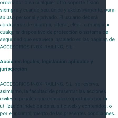
ordenador o en cualquier otro soporte físico
siempre y cuando sea, única y exclusivamente, para
su uso personal y privado. El usuario deberá
abstenerse de suprimir, alterar, eludir o manipular
cualquier dispositivo de protección o sistema de
seguridad que estuviera instalado en las páginas de
ACCESORIOS INOX-RAILING, S.L..
Acciones legales, legislación aplicable y
jurisdicción
ACCESORIOS INOX-RAILING, S.L. se reserva,
asimismo, la facultad de presentar las acciones
civiles o penales que considere oportunas por la
utilización indebida de su sitio web y contenidos, o
por el incumplimiento de las presentes condiciones.