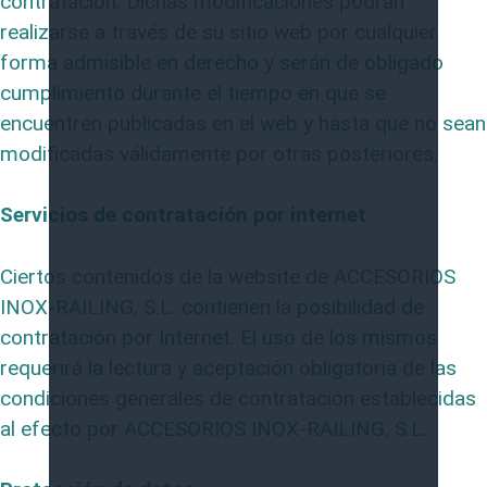
contratación. Dichas modificaciones podrán
realizarse a través de su sitio web por cualquier
forma admisible en derecho y serán de obligado
cumplimiento durante el tiempo en que se
encuentren publicadas en el web y hasta que no sean
modificadas válidamente por otras posteriores.
Servicios de contratación por internet
Ciertos contenidos de la website de ACCESORIOS
INOX-RAILING, S.L. contienen la posibilidad de
contratación por Internet. El uso de los mismos
requerirá la lectura y aceptación obligatoria de las
condiciones generales de contratación establecidas
al efecto por ACCESORIOS INOX-RAILING, S.L..