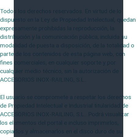
Todos los derechos reservados. En virtud de lo
dispuesto en la Ley de Propiedad Intelectual, quedan
expresamente prohibidas la reproducción, la
distribución y la comunicación pública, incluida su
modalidad de puesta a disposición, de la totalidad o
parte de los contenidos de esta página web, con
fines comerciales, en cualquier soporte y por
cualquier medio técnico, sin la autorización de
ACCESORIOS INOX-RAILING, S.L..
El usuario se compromete a respetar los derechos
de Propiedad Intelectual e Industrial titularidad de
ACCESORIOS INOX-RAILING, S.L.. Podrá visualizar
los elementos del portal e incluso imprimirlos,
copiarlos y almacenarlos en el disco duro de su