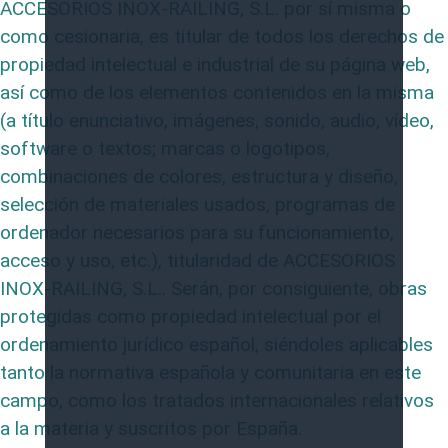
ACCESORIOS INOX-RAILING, S.L. por sí misma o
como cesionaria, es titular de todos los derechos de
propiedad intelectual e industrial de su página web,
así como de los elementos contenidos en la misma
(a título enunciativo, imágenes, sonido, audio, vídeo,
software o textos; marcas o logotipos,
combinaciones de colores, estructura y diseño,
selección de materiales usados, programas de
ordenador necesarios para su funcionamiento,
acceso y uso, etc.), titularidad de ACCESORIOS
INOX-RAILING, S.L.. Serán, por consiguiente, obras
protegidas como propiedad intelectual por el
ordenamiento jurídico español, siéndoles aplicables
tanto la normativa española y comunitaria en este
campo, como los tratados internacionales relativos
a la materia y suscritos por España.