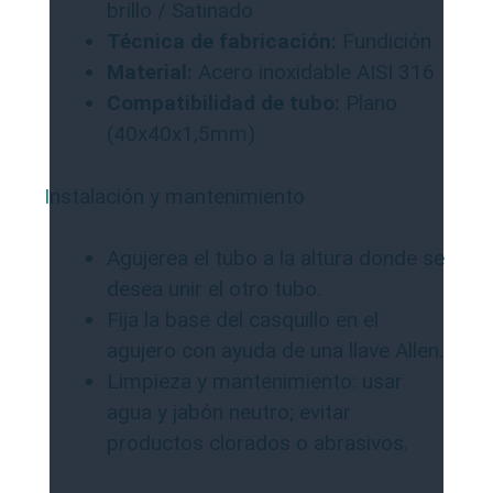
brillo / Satinado
Técnica de fabricación:
Fundición
Material:
Acero inoxidable AISI 316
Compatibilidad de tubo:
Plano
(40x40x1,5mm)
Instalación y mantenimiento
Agujerea el tubo a la altura donde se
desea unir el otro tubo.
Fija la base del casquillo en el
agujero con ayuda de una llave Allen.
Limpieza y mantenimiento: usar
agua y jabón neutro; evitar
productos clorados o abrasivos.