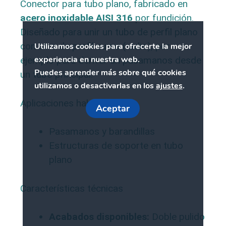
Conector para tubo plano, fabricado en
acero inoxidable AISI 316
por fundición.
Diseñado para unir un tubo de perfil plano
con otro de perfil curvo (radio), por
Utilizamos cookies para ofrecerte la mejor
experiencia en nuestra web.
ejemplo para derivar un pasamanos desde
Puedes aprender más sobre qué cookies
un tubo principal.
utilizamos o desactivarlas en los
ajustes
.
Aplicaciones habituales
Aceptar
Pasamanos y barandillas
Estructuras de soporte en tubo
plano
Características técnicas
Acabados disponibles:
Doble pulido