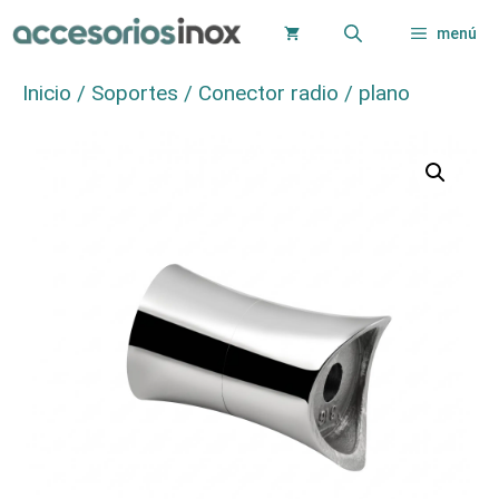
Saltar
menú
al
contenido
Inicio
/
Soportes
/ Conector radio / plano