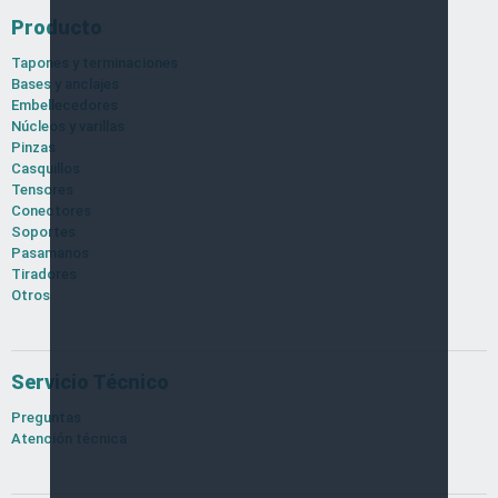
Producto
Tapones y terminaciones
Bases y anclajes
Embellecedores
Núcleos y varillas
Pinzas
Casquillos
Tensores
Conectores
Soportes
Pasamanos
Tiradores
Otros
Servicio Técnico
Preguntas
Atención técnica