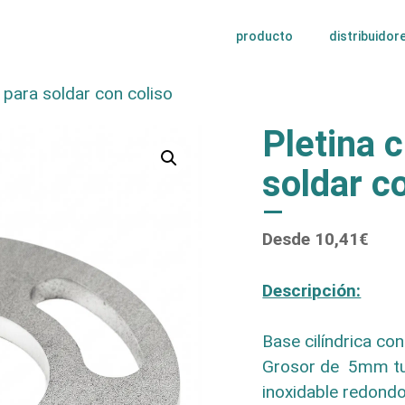
producto
distribuidor
a para soldar con coliso
Pletina c
soldar c
Desde
10,41
€
Descripción:
Base cilíndrica co
Grosor de 5mm tu
inoxidable redondo