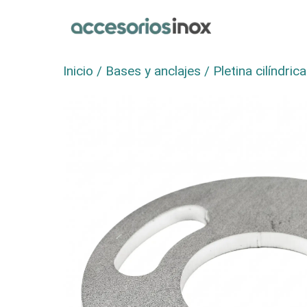
Saltar
al
contenido
Inicio
/
Bases y anclajes
/ Pletina cilíndric