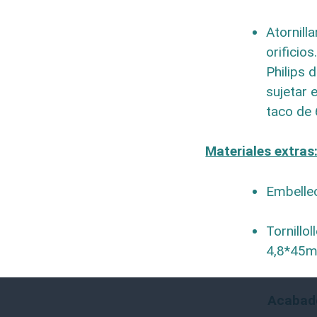
Atornill
orificios
Philips 
sujetar 
taco de
Materiales extras
Embellec
Tornillo
4,8*45mm
A
Acabad
l