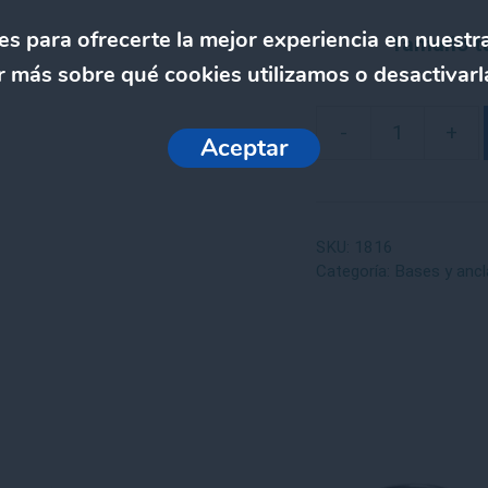
t
es para ofrecerte la mejor experiencia en nuestr
Tamaño t
e
 más sobre qué cookies utilizamos o desactivarl
r
n
-
+
a
Aceptar
Pletina
t
cilíndrica
i
para
v
soldar
SKU:
1816
e
con
Categoría:
Bases y ancl
:
coliso
cantidad
Este
to
producto
tiene