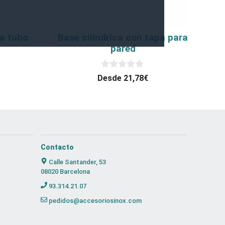
se
pueden
elegir
ra tubo
Base cilíndrica con tapa para
en
pared
la
página
0
Desde
21,78
€
d
de
e
5
producto
Contacto
Calle Santander, 53
08020 Barcelona
93.314.21.07
pedidos@accesoriosinox.com