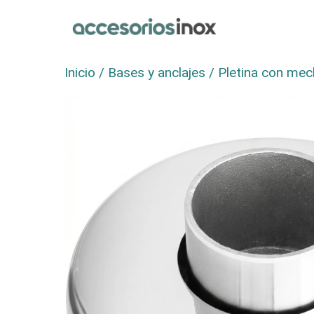
Saltar
al
contenido
Inicio
/
Bases y anclajes
/ Pletina con mech