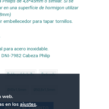
 Philips de 4,8*45mm o similar. Si se
r en una superfície de hormigon utilizar
 8mm)
r embellecedor para tapar tornillos.
:
l para acero inoxidable.
ía DNI-7982 Cabeza Philip
Doble pulido brillo
Satinado
Ø43x1,5mm
Ø50,8x1,5mm
a web.
as en los
ajustes
.
AÑADIR AL CARRITO