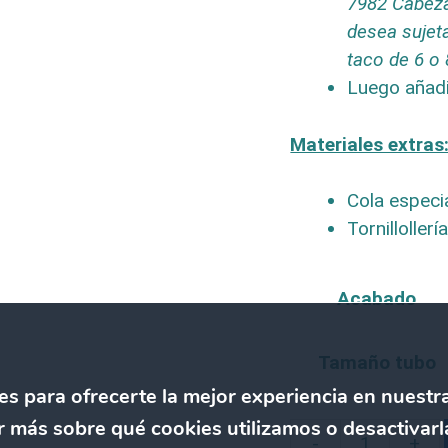
7982 Cabeza
desea sujeta
taco de 6 o
Luego añadi
Materiales extras
Cola especia
Tornilloller
A
Acabado
l
t
Tamaño tubo
e
es para ofrecerte la mejor experiencia en nuestr
r
n
 más sobre qué cookies utilizamos o desactivarl
-
+