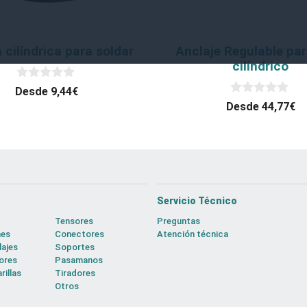
se
pueden
elegir
a cilíndrica para soldar
Anclaje Regulable pa
en
cilíndrico
la
0
Desde
9,44
€
d
página
0
Desde
44,77
€
e
d
5
de
e
5
to
producto
Servicio Técnico
Tensores
Preguntas
nes
Conectores
Atención técnica
lajes
Soportes
ores
Pasamanos
rillas
Tiradores
Otros