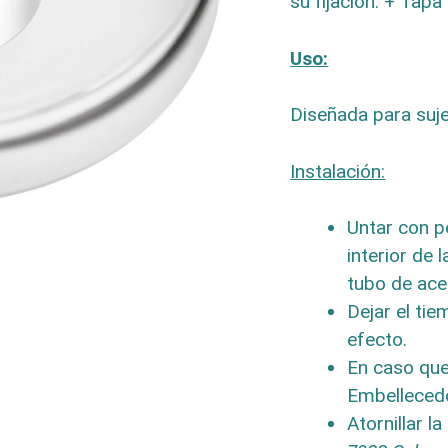
su fijación. + Tap
Uso:
Diseñada para suje
Instalación:
Untar con p
interior de 
tubo de ace
Dejar el ti
efecto.
En caso que 
Embellecedo
Atornillar la