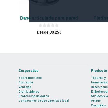
se
se
pueden
pueden
elegir
elegir
Base articulada para pared
Pletin
en
en
la
la
0
Desde
30,25
€
d
página
página
e
5
de
de
producto
produc
Corporativo
Producto
Sobre nosotros
Tapones y
Contacto
terminacio
Ventajas
Bases y anc
Distribuidores
Embelleced
Protección de datos
Núcleos y va
Condiciones de uso y política legal
Pinzas
Casquillos