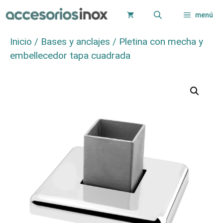
Saltar
menú
al
contenido
Inicio
/
Bases y anclajes
/ Pletina con mecha y
embellecedor tapa cuadrada