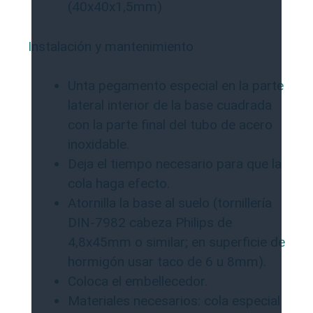
(40x40x1,5mm)
Instalación y mantenimiento
Unta pegamento especial en la parte
lateral interior de la base cuadrada
con la parte final del tubo de acero
inoxidable.
Deja el tiempo necesario para que la
cola haga efecto.
Atornilla la base al suelo (tornillería
DIN-7982 cabeza Philips de
4,8x45mm o similar; en superficie de
hormigón usar taco de 6 u 8mm).
Coloca el embellecedor.
Materiales necesarios: cola especial