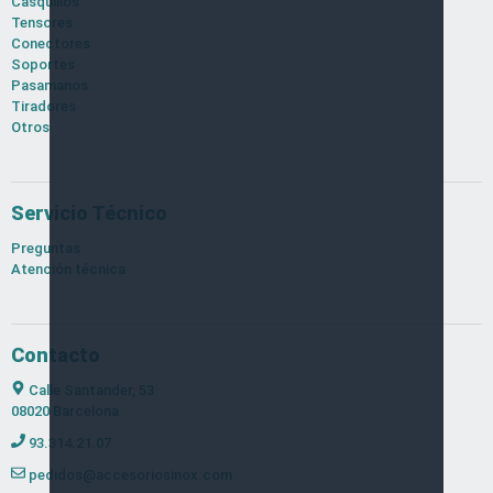
Casquillos
Tensores
Conectores
Soportes
Pasamanos
Tiradores
Otros
Servicio Técnico
Preguntas
Atención técnica
Contacto
Calle Santander, 53
08020 Barcelona
93.314.21.07
pedidos@accesoriosinox.com