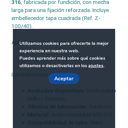
316
, fabricada por fundición, con mecha
larga para una fijación reforzada. Incluye
embellecedor tapa cuadrada (Ref. Z-
100/40).
Aplicaciones habituales
Utilizamos cookies para ofrecerte la mejor
experiencia en nuestra web.
Puedes aprender más sobre qué cookies
Sujeción de tubo cuadrado a suelo
utilizamos o desactivarlas en los
ajustes
.
Características técnicas
Aceptar
Acabados disponibles:
Doble pulido
brillo / Satinado
Técnica de fabricación:
Fundición
Material:
Acero inoxidable AISI 316
Compatibilidad de tubo:
Plano