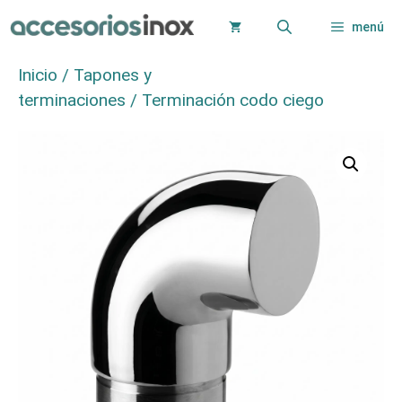
Saltar
menú
al
contenido
Inicio
/
Tapones y
terminaciones
/ Terminación codo ciego