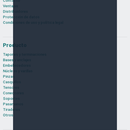
Contacto
Ventajas
Distribuidores
Protección de datos
Condiciones de uso y política legal
Producto
Tapones y terminaciones
Bases y anclajes
Embellecedores
Núcleos y varillas
Pinzas
Casquillos
Tensores
Conectores
Soportes
Pasamanos
Tiradores
Otros