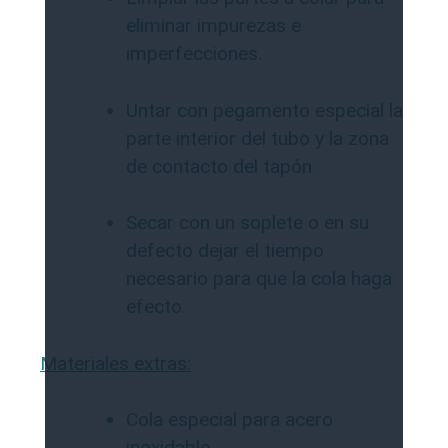
eliminar impurezas e
imperfecciones.
Untar con pegamento especial la
parte interior del tubo y la zona
de contacto del tapón
Secar con un soplete o en su
defecto dejar el tiempo
necesario para que la cola haga
efecto.
Materiales extras:
Cola especial para acero
inoxidable.