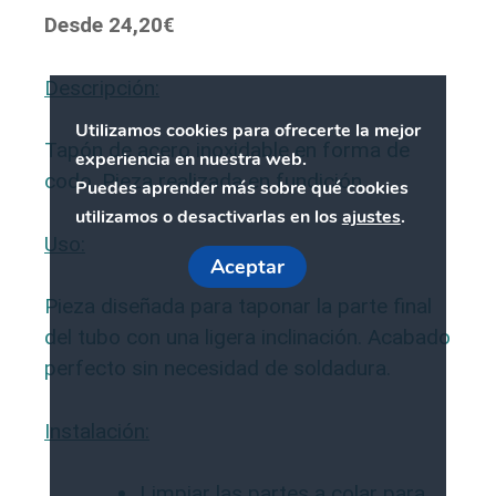
Desde
24,20
€
Descripción:
Utilizamos cookies para ofrecerte la mejor
Tapón de acero inoxidable en forma de
experiencia en nuestra web.
codo. Pieza realizada en fundición
Puedes aprender más sobre qué cookies
utilizamos o desactivarlas en los
ajustes
.
Uso:
Aceptar
Pieza diseñada para taponar la parte final
del tubo con una ligera inclinación. Acabado
perfecto sin necesidad de soldadura.
Instalación:
Limpiar las partes a colar para