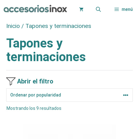
Saltar
menú
al
contenido
Inicio
/ Tapones y terminaciones
Tapones y
terminaciones
Abrir el filtro
Ordenado
Mostrando los 9 resultados
por
popularidad
Este
producto