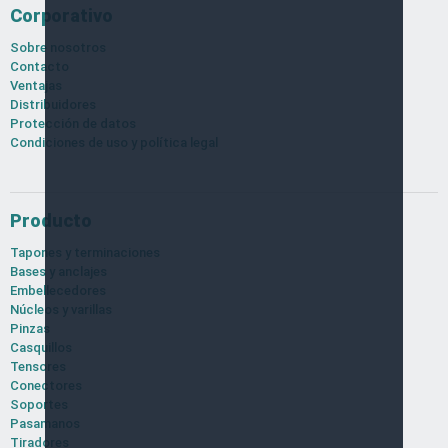
Corporativo
Sobre nosotros
Contacto
Ventajas
Distribuidores
Protección de datos
Condiciones de uso y política legal
Producto
Tapones y terminaciones
Bases y anclajes
Embellecedores
Núcleos y varillas
Pinzas
Casquillos
Tensores
Conectores
Soportes
Pasamanos
Tiradores