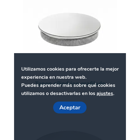
hasta
8,83€
Utilizamos cookies para ofrecerte la mejor
experiencia en nuestra web.
Tapon cílindrico grafilado
Puedes aprender más sobre qué cookies
utilizamos o desactivarlas en los
ajustes
.
0
d
Aceptar
e
Este
5
producto
tiene