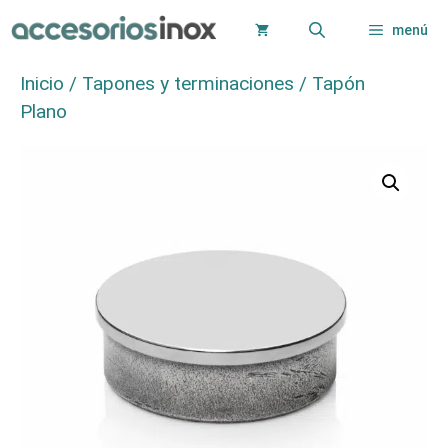
Saltar
menú
al
contenido
Inicio
/
Tapones y terminaciones
/ Tapón
Plano